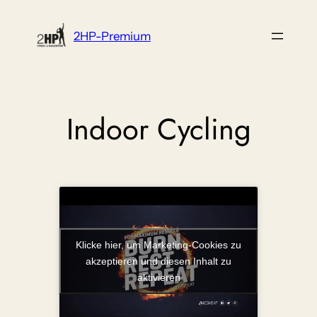
Zum
Inhalt
2HP-Premium
springen
Indoor Cycling
Klicke hier, um Marketing-Cookies zu
akzeptieren und diesen Inhalt zu
aktivieren