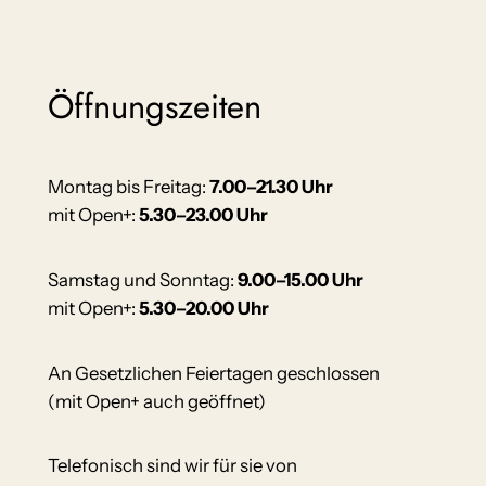
t
I
h
r
Öffnungszeiten
e
Montag bis Freitag:
7.00–21.30 Uhr
mit Open+:
5.30–23.00 Uhr
Samstag und Sonntag:
9.00–15.00 Uhr
mit Open+:
5.30–20.00 Uhr
An Gesetzlichen Feiertagen geschlossen
(mit Open+ auch geöffnet)
Telefonisch sind wir für sie von