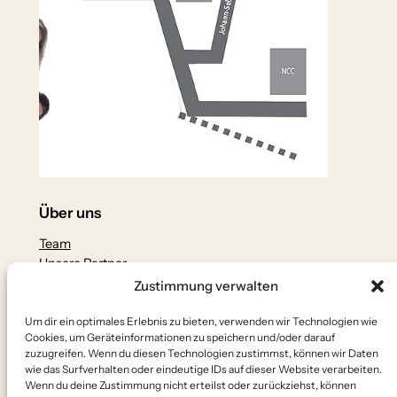
Über uns
Team
Unsere Partner
Zustimmung verwalten
Datenschutz
Um dir ein optimales Erlebnis zu bieten, verwenden wir Technologien wie
Datenschutzerklärung
Cookies, um Geräteinformationen zu speichern und/oder darauf
Impressum
zuzugreifen. Wenn du diesen Technologien zustimmst, können wir Daten
Kontakt
wie das Surfverhalten oder eindeutige IDs auf dieser Website verarbeiten.
Wenn du deine Zustimmung nicht erteilst oder zurückziehst, können
Social