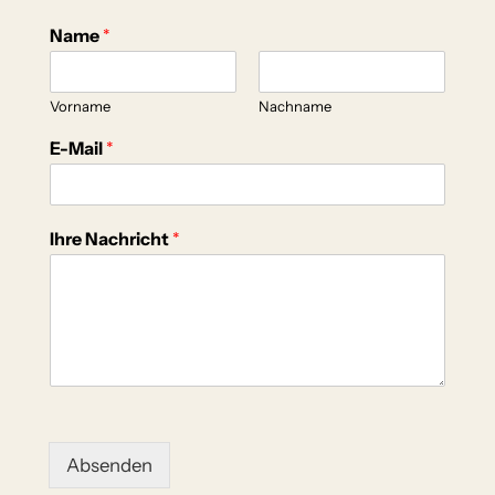
Name
*
Vorname
Nachname
N
E-Mail
*
a
c
h
r
Ihre Nachricht
*
i
c
h
t
N
a
c
h
r
i
Absenden
c
h