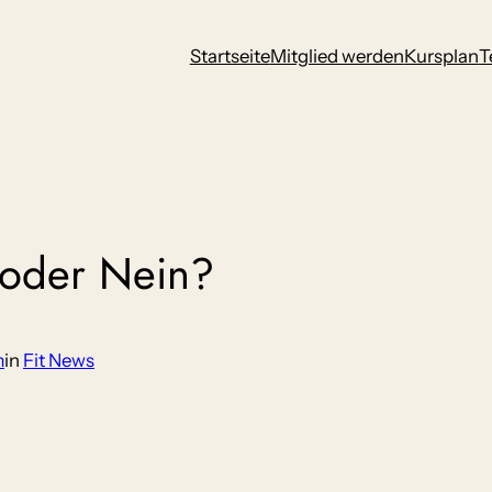
Startseite
Mitglied werden
Kursplan
T
 oder Nein?
m
in
Fit News