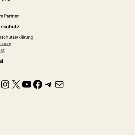
e Partner
nschutz
schutzerklärung
essum
kt
al
Instagram
X
YouTube
Facebook
Telegram
E-Mail