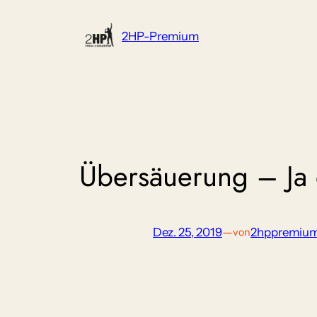
Zum
Inhalt
2HP-Premium
springen
Übersäuerung – Ja
Dez. 25, 2019
—
2hppremiu
von