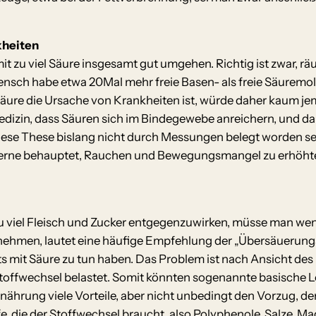
kheiten
t zu viel Säure insgesamt gut umgehen. Richtig ist zwar, räum
ensch habe etwa 20Mal mehr freie Basen- als freie Säuremo
 Säure die Ursache von Krankheiten ist, würde daher kaum j
edizin, dass Säuren sich im Bindegewebe anreichern, und d
ese These bislang nicht durch Messungen belegt worden sei –
gerne behauptet, Rauchen und Bewegungsmangel zu erhöhter 
 viel Fleisch und Zucker entgegenzuwirken, müsse man wen
ehmen, lautet eine häufige Empfehlung der „Übersäuerungsf
ts mit Säure zu tun haben. Das Problem ist nach Ansicht de
toffwechsel belastet. Somit könnten sogenannte basische L
rnährung viele Vorteile, aber nicht unbedingt den Vorzug, 
fe, die der Stoffwechsel braucht, also Polyphenole, Salze, 