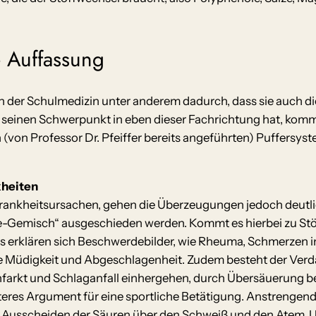
e Auffassung
on der Schulmedizin unter anderem dadurch, dass sie auch d
 seinen Schwerpunkt in eben dieser Fachrichtung hat, kommt
den (von Professor Dr. Pfeiffer bereits angeführten) Puffers
kheiten
Krankheitsursachen, gehen die Überzeugungen jedoch deutlic
-Gemisch“ ausgeschieden werden. Kommt es hierbei zu Stö
us erklären sich Beschwerdebilder, wie Rheuma, Schmerzen 
 Müdigkeit und Abgeschlagenheit. Zudem besteht der Verda
nfarkt und Schlaganfall einhergehen, durch Übersäuerung b
iteres Argument für eine sportliche Betätigung. Anstrengend
usscheiden der Säuren über den Schweiß und den Atem. Un