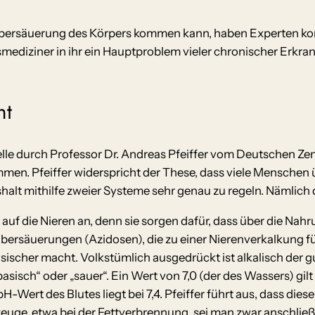
en Übersäuerung des Körpers kommen kann, haben Experten ko
ediziner in ihr ein Hauptproblem vieler chronischer Erkra
ht
telle durch Professor Dr. Andreas Pfeiffer vom Deutschen Z
en. Pfeiffer widerspricht der These, dass viele Menschen ü
alt mithilfe zweier Systeme sehr genau zu regeln. Nämlich
 auf die Nieren an, denn sie sorgen dafür, dass über die 
 Übersäuerungen (Azidosen), die zu einer Nierenverkalkung 
sischer macht. Volkstümlich ausgedrückt ist alkalisch der g
ch“ oder „sauer“. Ein Wert von 7,0 (der des Wassers) gilt als
pH-Wert des Blutes liegt bei 7,4. Pfeiffer führt aus, dass d
zeuge, etwa bei der Fettverbrennung, sei man zwar anschlie