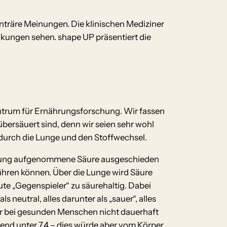
nträre Meinungen. Die klinischen Mediziner
nkungen sehen. shape UP präsentiert die
entrum für Ernährungsforschung. Wir fassen
bersäuert sind, denn wir seien sehr wohl
 durch die Lunge und den Stoffwechsel.
Nahrung aufgenommene Säure ausgeschieden
führen können. Über die Lunge wird Säure
ute „Gegenspieler“ zu säurehaltig. Dabei
 neutral, alles darunter als „sauer“, alles
ieser bei gesunden Menschen nicht dauerhaft
ßend unter 7,4 – dies würde aber vom Körper