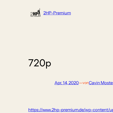
Zum
Inhalt
2HP-Premium
springen
720p
Apr. 14, 2020
—
Cavin Moste
von
https://www.2hp-premium.de/wp-content/