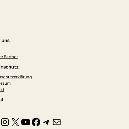
 uns
e Partner
nschutz
schutzerklärung
essum
kt
al
Instagram
X
YouTube
Facebook
Telegram
E-Mail