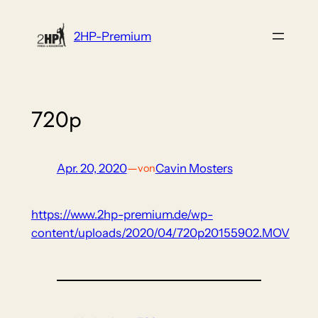
Zum
Inhalt
2HP-Premium
springen
720p
Apr. 20, 2020
—
Cavin Mosters
von
https://www.2hp-premium.de/wp-
content/uploads/2020/04/720p20155902.MOV