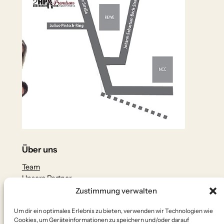
Über uns
Team
Unsere Partner
Zustimmung verwalten
Datenschutz
Um dir ein optimales Erlebnis zu bieten, verwenden wir Technologien wie
Datenschutzerklärung
Cookies, um Geräteinformationen zu speichern und/oder darauf