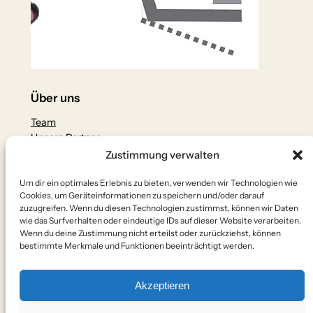
Über uns
Team
Unsere Partner
Zustimmung verwalten
Datenschutz
Um dir ein optimales Erlebnis zu bieten, verwenden wir Technologien wie
Datenschutzerklärung
Cookies, um Geräteinformationen zu speichern und/oder darauf
Impressum
zuzugreifen. Wenn du diesen Technologien zustimmst, können wir Daten
Kontakt
wie das Surfverhalten oder eindeutige IDs auf dieser Website verarbeiten.
Wenn du deine Zustimmung nicht erteilst oder zurückziehst, können
Social
bestimmte Merkmale und Funktionen beeinträchtigt werden.
Akzeptieren
WhatsApp
Instagram
X
YouTube
Facebook
Telegram
E-Mail