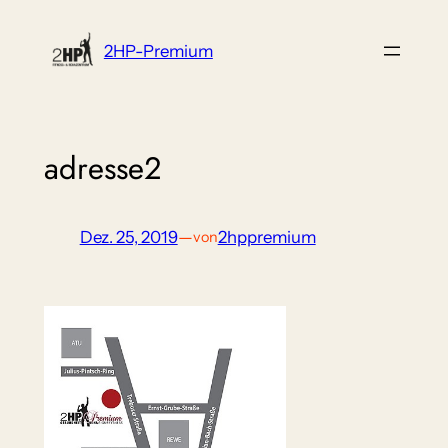
Zum
Inhalt
2HP-Premium
springen
adresse2
Dez. 25, 2019
—
2hppremium
von