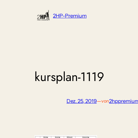
Zum
Inhalt
2HP-Premium
springen
kursplan-1119
Dez. 25, 2019
—
2hppremiu
von