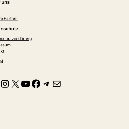
 uns
e Partner
nschutz
schutzerklärung
essum
kt
al
Instagram
X
YouTube
Facebook
Telegram
E-Mail