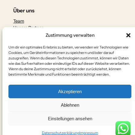
Über uns
Team
Unsere Partner
Zustimmung verwalten
Datenschutz
Um dir ein optimales Erlebnis zu bieten, verwenden wir Technologien wie
Datenschutzerklärung
Cookies, um Geräteinformationen zu speichern und/oder darauf
Impressum
zuzugreifen. Wenn du diesen Technologien zustimmst, können wir Daten
Kontakt
wie das Surfverhalten oder eindeutige IDs auf dieser Website verarbeiten.
Wenn du deine Zustimmung nicht erteilst oder zurückziehst, können
Social
bestimmte Merkmale und Funktionen beeinträchtigt werden.
Akzeptieren
WhatsApp
Instagram
X
YouTube
Facebook
Telegram
E-Mail
Ablehnen
Einstellungen ansehen
©2026 2HP-Premium
Datenschutzerklärung
Impressum